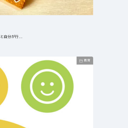
7, 2025
8月 17, 2025
送会社に人が集まらない理
小さな運送会社は労
とその対策
をどんどん上げてい
と自分が行……
教育