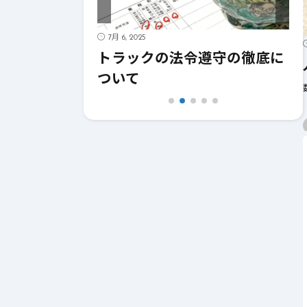
5月 11, 2025
7月 6, 2025
人が来ないのは
トラックの法令遵守の徹底に
も原因がある
ついて