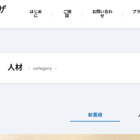
ザ
はじめ
ご相
お問い合わ
プ
に
談
せ
人材
category
新着順