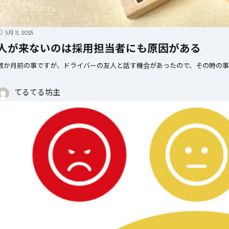
4月 
4月 17, 2025
採用担当者に
運
5月 11, 2025
リソースを上手に使おう。
由
人が来ないのは採用担当者にも原因がある
数か月前の事ですが、ドライバーの友人と話す機会があったので、その時の事
てるてる坊主